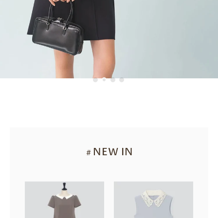
NEW IN
＃