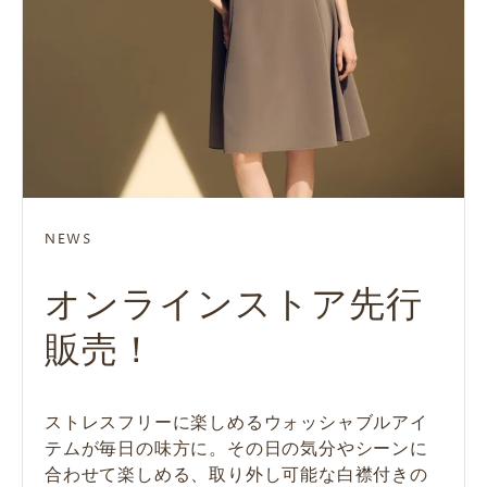
NEWS
NEWS
NEWS
NEWS
NEWS
NEWS
NEWS
NEWS
NEWS
オンラインストア先行
SUMMER
オンラインストア先行
THE POWER OF
オンラインストア先行
25ANS 掲載商品 -
SUITS YOUR STYLE
FOXEY創立45周年記念
AMAZON PAY決済サ
販売！
ESSENTIALS - 暑い季
販売！
WHITE COLLAR
販売！
2026 MAY
『25ANS』11月号に中
ービス終了のお知らせ
これからの卒業・入学、そして日常へ。 卒業式
節を快適に、そして美
条あやみさんが登場！
や入学式といった、人生の節目にふさわしいき
ストレスフリーに楽しめるウォッシャブルアイ
タイムレスなシルエットと表情豊かなツイード
“整う”という美しさを、日常へ。 フォクシーの
クラシカルな女優襟ドレスも、しなやかな高機
25ansにて、 FOXEYの最新コレクションが掲載
日頃よりFOXEY ONLINE STOREをご愛顧くだ
しく。
ちんと感。それでいて、特別な日だけに留まら
テムが毎日の味方に。その日の気分やシーンに
のハーモニーが織りなすDress “Baron” を本日
白襟は、装いを整えるための“エレメント”。 そ
能素材で気負わず纏うのが今のムード。Dress
されております。 心地よい季節に新しい魅力を
さいまして誠にありがとうございます。 この
ない、しなやかな美しさ。 FOXEYが提案する
9月27日（土）発売の『25ans』11月号にて、女
合わせて楽しめる、取り外し可能な白襟付きの
よりオンラインストアにて先行販売いたしま
こに宿るのは、知性と品位、そして清潔感。ひ
“Chateau” をオンラインストアにて先行販売い
引き出すFOXEYの新作スタイルをぜひご覧くだ
度、2025年1月6日をもちまして、当サイトのシ
“Suits Your Style” はオケージョンにも、忙し