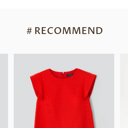
＃
RECOMMEND