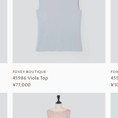
FOXEY BOUTIQUE
FOX
45986 Viola Top
45
¥77,000
¥1