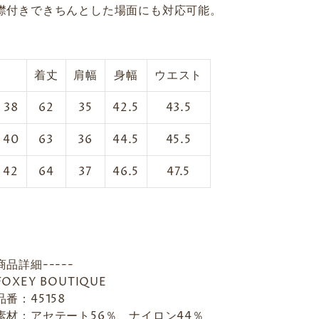
襟付きできちんとした場面にも対応可能。
着丈
肩幅
身幅
ウエスト
38
62
35
42.5
43.5
40
63
36
44.5
45.5
42
64
37
46.5
47.5
商品詳細-----
FOXEY BOUTIQUE
品番：45158
素材：アセテート56％、ナイロン44％