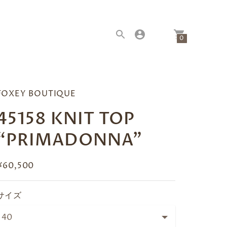
|
0
FOXEY BOUTIQUE
45158 KNIT TOP
“PRIMADONNA”
¥60,500
サイズ