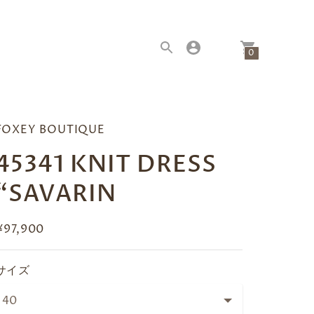
|
0
FOXEY BOUTIQUE
45341 KNIT DRESS
“SAVARIN
¥97,900
サイズ